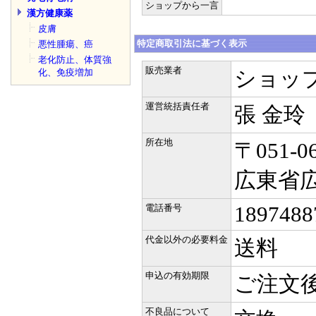
ショップから一言
漢方健康薬
皮膚
特定商取引法に基づく表示
悪性腫瘍、癌
老化防止、体質強
販売業者
ショッ
化、免疫増加
運営統括責任者
張 金玲
所在地
〒051-0
広東省
1897488
電話番号
代金以外の必要料金
送料
申込の有効期限
ご注文後
不良品について