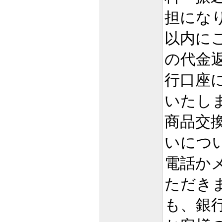
担になり
以内に
の代金
行口座
いたし
商品交
いにつ
電話か
ただき
も、銀