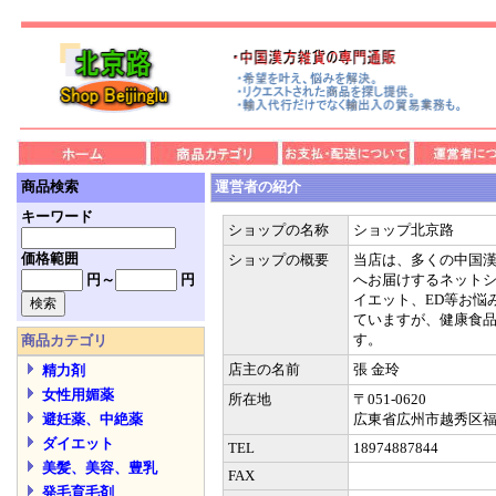
商品検索
運営者の紹介
キーワード
ショップの名称
ショップ北京路
価格範囲
ショップの概要
当店は、多くの中国
円～
円
へお届けするネット
イエット、ED等お悩
ていますが、健康食
す。
商品カテゴリ
店主の名前
張 金玲
精力剤
女性用媚薬
所在地
〒051-0620
広東省広州市越秀区
避妊薬、中絶薬
ダイエット
TEL
18974887844
美髪、美容、豊乳
FAX
発毛育毛剤