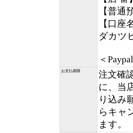
【普通預
【口座
ダカツ
＜Pay
お支払期限
注文確
に、当
り込み
らキャ
ます。