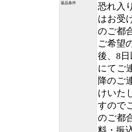
返品条件
恐れ入
はお受
のご都
ご希望
後、8
にてご
降のご
けいた
すので
のご都
料・振